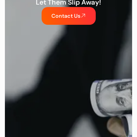
Let Them Slip Away!
Contact Us